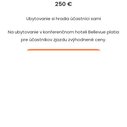
250 €
Ubytovanie si hradia účastníci sami
Na ubytovanie v konferenčnom hoteli Bellevue platia
pre účastníkov zjazdu zvýhodnené ceny.
VIAC INFORMÁCIÍ O UBYTOVANÍ
V cene vložného sú konferenčné materiály, obedy,
večere, občerstvenie počas prestávok, spoločenský
program počas celého trvania zjazdu.
Viac informácií o konferenčných poplatkoch