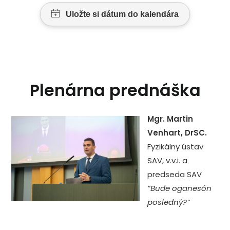
Plenárna prednáška
Mgr. Martin
Venhart, DrSC.
Fyzikálny ústav
SAV, v.v.i. a
predseda SAV
“Bude oganesón
posledný?”