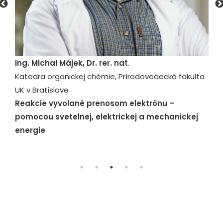
Ing. Michal Májek, Dr. rer. nat
.
Katedra organickej chémie, Prírodovedecká fakulta
t
UK v Bratislave
p
Reakcie vyvolané prenosom elektrónu –
Ú
pomocou svetelnej, elektrickej a mechanickej
K
energie
M