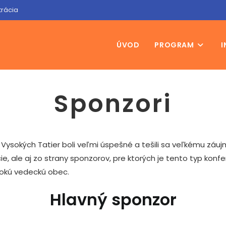
trácia
ÚVOD
PROGRAM
I
Sponzori
Vysokých Tatier boli veľmi úspešné a tešili sa veľkému záuj
ie, ale aj zo strany sponzorov, pre ktorých je tento typ konf
rokú vedeckú obec.
Hlavný sponzor