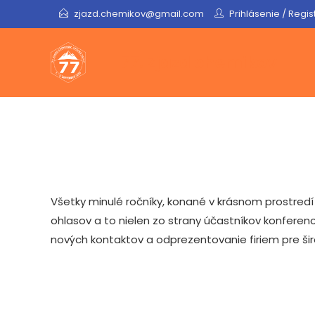
Skip
zjazd.chemikov@gmail.com
Prihlásenie
/
Regis
to
content
77. Zjazd chemikov
Všetky minulé ročníky, konané v krásnom prostredí 
ohlasov a to nielen zo strany účastníkov konferenc
nových kontaktov a odprezentovanie firiem pre ši