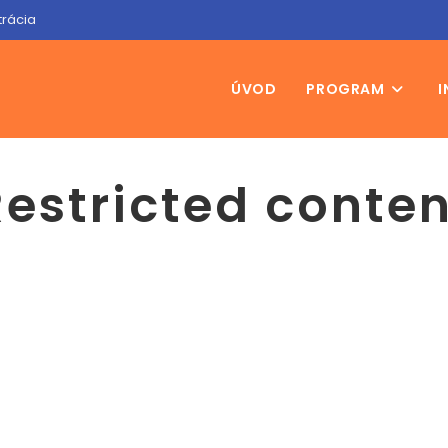
trácia
ÚVOD
PROGRAM
I
Restricted conten