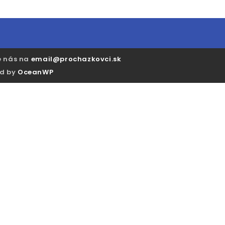
e nás na
email@prochazkovci.sk
ed by
OceanWP