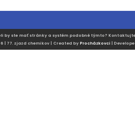
li by ste mať stránky a systém podobné týmto? Kontaktujt
6 | 77. zjazd chemikov | Created by
Procházkovci
| Develop