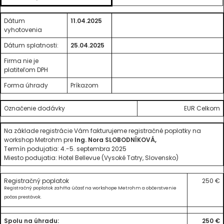
Dátum
11.04.2025
vyhotovenia
Dátum splatnosti:
25.04.2025
Firma nie je
platiteľom DPH
Forma úhrady
Príkazom
Označenie dodávky
EUR Celkom
Na základe registrácie Vám fakturujeme registračné poplatky na
workshop Metrohm pre
Ing. Nora SLOBODNÍKOVÁ,
Termín podujatia: 4.-5. septembra 2025
Miesto podujatia: Hotel Bellevue (Vysoké Tatry, Slovensko)
Registračný poplatok
250 €
Registračný poplatok zahŕňa účasť na workshope Metrohm a občerstvenie
počas prestávok.
Spolu na úhradu:
250 €