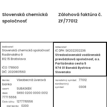
Skip
Slovenská chemická
Zálohová faktúra č.
to
spoločnosť
ZF/77012
content
Dodávateľ:
Odberateľ:
Slovenská chemická spoločnosť
IČ DPH: SK2022102236
Radlinského 9
Stredoslovenská vodárenská
812 15 Bratislava
prevádzková spoločnosť, a.s.
Partizánska cesta 5
IČO: 178900
974 01 Banská Bystrica
DIČ: 2020801563
Slovensko
Všeobecná úverová
77012
Banka:
Variabilný symbol:
banka
Konštantný
0308
symbol:
SUBASKBX
SWIFT:
SK60 0200 0000 0012
IBAN:
7771 5556
1277715556
Číslo účtu:
0200
Kód banky: