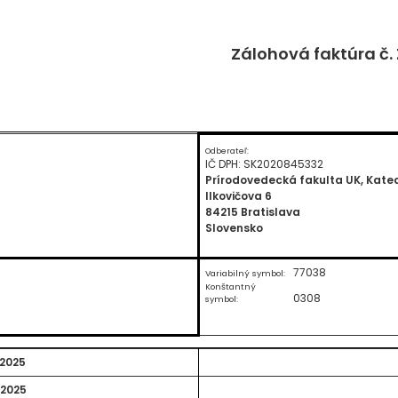
Zálohová faktúra č.
Odberateľ:
IČ DPH: SK2020845332
Prírodovedecká fakulta UK, Kate
Ilkovičova 6
84215 Bratislava
Slovensko
77038
Variabilný symbol:
Konštantný
0308
symbol:
.2025
.2025