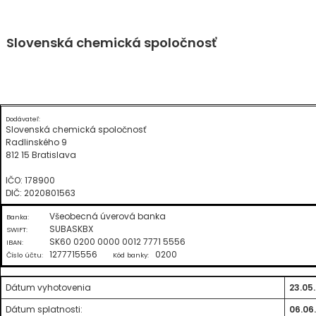
Skip
Slovenská chemická spoločnosť
to
content
Dodávateľ:
Slovenská chemická spoločnosť
Radlinského 9
812 15 Bratislava
IČO: 178900
DIČ: 2020801563
Všeobecná úverová banka
Banka:
SUBASKBX
SWIFT:
SK60 0200 0000 0012 7771 5556
IBAN:
1277715556
0200
Číslo účtu:
Kód banky:
Dátum vyhotovenia
23.05
Dátum splatnosti:
06.06