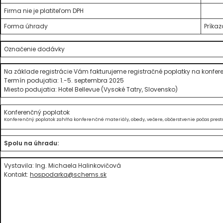
Firma nie je platiteľom DPH
Forma úhrady
Príka
Označenie dodávky
Na základe registrácie Vám fakturujeme registračné poplatky na konfer
Termín podujatia: 1.-5. septembra 2025
Miesto podujatia: Hotel Bellevue (Vysoké Tatry, Slovensko)
Konferenčný poplatok
Konferenčný poplatok zahŕňa konferenčné materiály, obedy, večere, občerstvenie počas pres
Spolu na úhradu:
Vystavila: Ing. Michaela Halinkovičová
Kontakt:
hospodarka@schems.sk