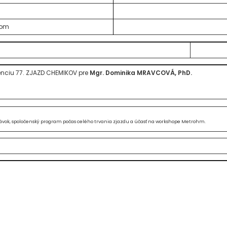
zom
enciu 77. ZJAZD CHEMIKOV pre
Mgr. Dominika MRAVCOVÁ, PhD.
távok, spoločenský program počas celého trvania zjazdu a účasť na workshope Metrohm.