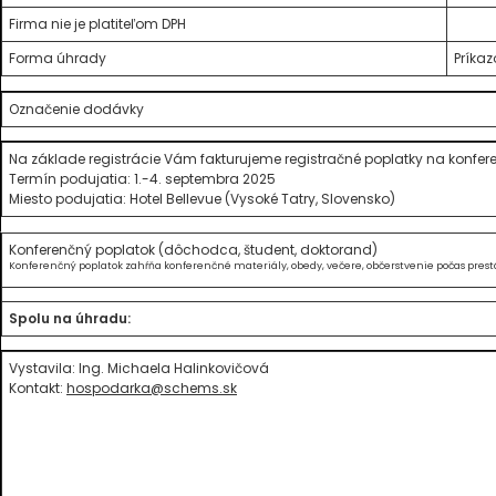
Firma nie je platiteľom DPH
Forma úhrady
Príka
Označenie dodávky
Na základe registrácie Vám fakturujeme registračné poplatky na konfer
Termín podujatia: 1.-4. septembra 2025
Miesto podujatia: Hotel Bellevue (Vysoké Tatry, Slovensko)
Konferenčný poplatok (dôchodca, študent, doktorand)
Konferenčný poplatok zahŕňa konferenčné materiály, obedy, večere, občerstvenie počas prest
Spolu na úhradu:
Vystavila: Ing. Michaela Halinkovičová
Kontakt:
hospodarka@schems.sk