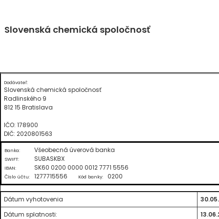
Skip
Slovenská chemická spoločnosť
to
content
Dodávateľ:
Slovenská chemická spoločnosť
Radlinského 9
812 15 Bratislava
IČO: 178900
DIČ: 2020801563
Všeobecná úverová banka
Banka:
SUBASKBX
SWIFT:
SK60 0200 0000 0012 7771 5556
IBAN:
1277715556
0200
Číslo účtu:
Kód banky:
Dátum vyhotovenia
30.05
Dátum splatnosti:
13.06