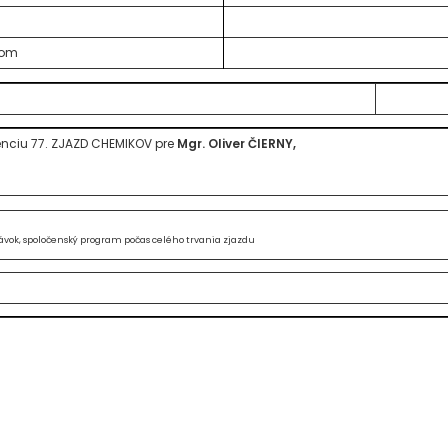
zom
enciu 77. ZJAZD CHEMIKOV pre
Mgr. Oliver ČIERNY,
ávok, spoločenský program počas celého trvania zjazdu