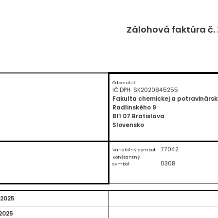
Zálohová faktúra č.
Odberateľ:
IČ DPH: SK2020845255
Fakulta chemickej a potravinárske
Radlinského 9
811 07 Bratislava
Slovensko
77042
Variabilný symbol:
Konštantný
0308
symbol:
.2025
.2025