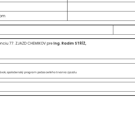
zom
enciu 77. ZJAZD CHEMIKOV pre
Ing. Radim STŘÍŽ,
ávok, spoločenský program počas celého trvania zjazdu