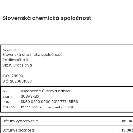
Skip
Slovenská chemická spoločnosť
to
content
Dodávateľ:
Slovenská chemická spoločnosť
Radlinského 9
812 15 Bratislava
IČO: 178900
DIČ: 2020801563
Všeobecná úverová banka
Banka:
SUBASKBX
SWIFT:
SK60 0200 0000 0012 7771 5556
IBAN:
1277715556
0200
Číslo účtu:
Kód banky:
Dátum vyhotovenia
05.06
Dátum splatnosti:
19.06