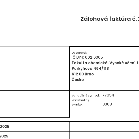
Zálohová faktúra č.
Odberateľ:
IČ DPH: 00216305
Fakulta chemická, Vysoké učení t
Purkyňova 464/118
612 00 Brno
Česko
77054
Variabilný symbol:
Konštantný
0308
symbol:
.2025
.2025