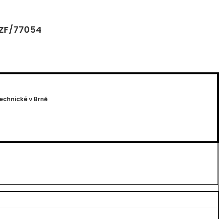
 ZF/77054
echnické v Brně