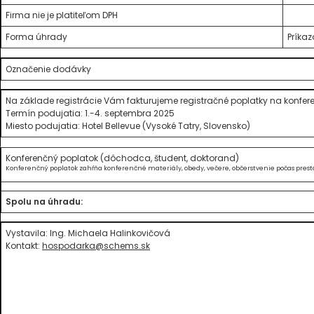
Firma nie je platiteľom DPH
Forma úhrady
Príka
Označenie dodávky
Na základe registrácie Vám fakturujeme registračné poplatky na konfer
Termín podujatia: 1.-4. septembra 2025
Miesto podujatia: Hotel Bellevue (Vysoké Tatry, Slovensko)
Konferenčný poplatok (dôchodca, študent, doktorand)
Konferenčný poplatok zahŕňa konferenčné materiály, obedy, večere, občerstvenie počas prest
Spolu na úhradu:
Vystavila: Ing. Michaela Halinkovičová
Kontakt:
hospodarka@schems.sk