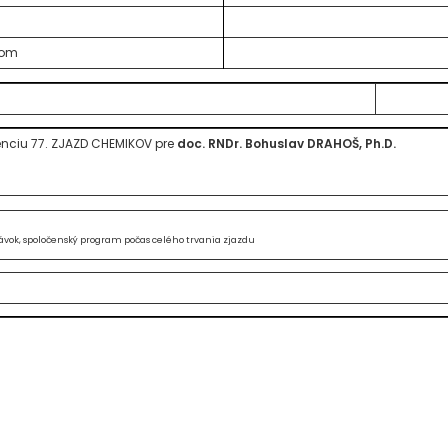
zom
enciu 77. ZJAZD CHEMIKOV pre
doc. RNDr. Bohuslav DRAHOŠ, Ph.D.
ávok, spoločenský program počas celého trvania zjazdu