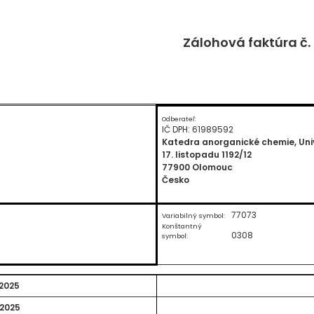
Zálohová faktúra č.
Odberateľ:
IČ DPH: 61989592
Katedra anorganické chemie, Uni
17. listopadu 1192/12
77900 Olomouc
Česko
77073
Variabilný symbol:
Konštantný
0308
symbol:
.2025
.2025