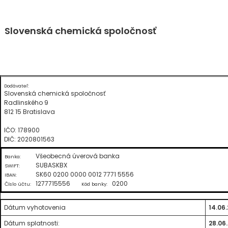
Skip
Slovenská chemická spoločnosť
to
content
Dodávateľ:
Slovenská chemická spoločnosť
Radlinského 9
812 15 Bratislava
IČO: 178900
DIČ: 2020801563
Všeobecná úverová banka
Banka:
SUBASKBX
SWIFT:
SK60 0200 0000 0012 7771 5556
IBAN:
1277715556
0200
Číslo účtu:
Kód banky:
Dátum vyhotovenia
14.06
Dátum splatnosti:
28.06