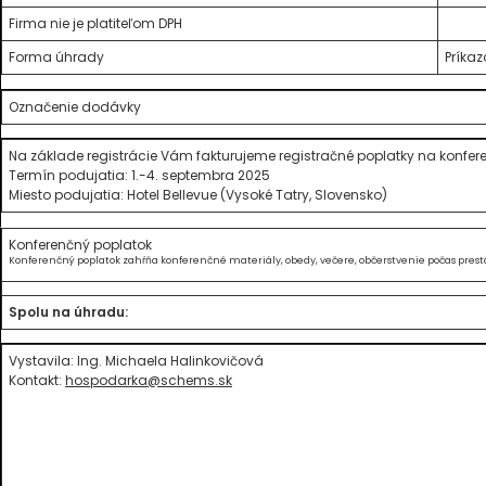
Firma nie je platiteľom DPH
Forma úhrady
Príka
Označenie dodávky
Na základe registrácie Vám fakturujeme registračné poplatky na konfer
Termín podujatia: 1.-4. septembra 2025
Miesto podujatia: Hotel Bellevue (Vysoké Tatry, Slovensko)
Konferenčný poplatok
Konferenčný poplatok zahŕňa konferenčné materiály, obedy, večere, občerstvenie počas prest
Spolu na úhradu:
Vystavila: Ing. Michaela Halinkovičová
Kontakt:
hospodarka@schems.sk