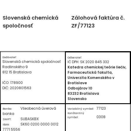
Skip
Slovenská chemická
Zálohová faktúra č.
to
spoločnosť
ZF/77123
content
Dodávateľ:
Odberateľ:
Slovenská chemická spoločnosť
IČ DPH: SK 2020 845 332
Radlinského 9
Katedra chemickej teórie liečiv,
812 15 Bratislava
Farmaceutická fakulta,
Univerzita Komenského v
IČO: 178900
Bratislave
DIČ: 2020801563
Odbojárov 10
83232 Bratislava
Slovensko
Všeobecná úverová
77123
Banka:
Variabilný symbol:
banka
Konštantný
0308
symbol:
SUBASKBX
SWIFT:
SK60 0200 0000 0012
IBAN:
7771 5556