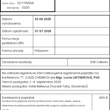
1277715556
Číslo účtu:
0200
Kód banky:
Dátum
23.06.2025
vyhotovenia
Dátum splatnosti:
07.07.2025
Firma nie je
platiteľom DPH
Forma úhrady
Príkazom
Označenie dodávky
EUR Celkom
Na základe registrácie Vám fakturujeme registračné poplatky na
konferenciu 77. ZJAZD CHEMIKOV pre
Mgr. Lucia LINTNEROVÁ, PhD.
Termín podujatia: 1.-4. septembra 2025
Miesto podujatia: Hotel Bellevue (Vysoké Tatry, Slovensko)
Konferenčný poplatok
400 €
Konferenčný poplatok zahŕňa konferenčné materiály, obedy, večere,
občerstvenie počas prestávok, spoločenský program počas celého trvania