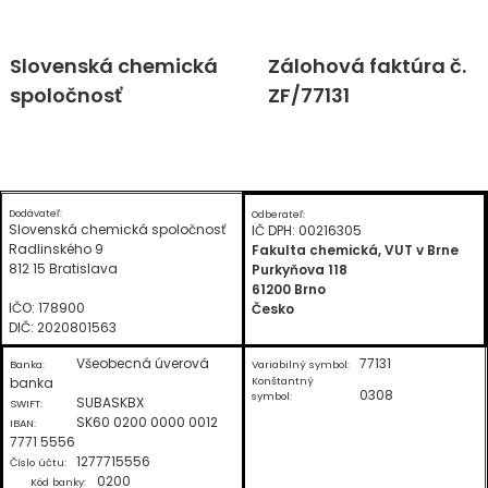
Skip
Slovenská chemická
Zálohová faktúra č.
to
spoločnosť
ZF/77131
content
Dodávateľ:
Odberateľ:
Slovenská chemická spoločnosť
IČ DPH: 00216305
Radlinského 9
Fakulta chemická, VUT v Brne
812 15 Bratislava
Purkyňova 118
61200 Brno
IČO: 178900
Česko
DIČ: 2020801563
Všeobecná úverová
77131
Banka:
Variabilný symbol:
banka
Konštantný
0308
symbol:
SUBASKBX
SWIFT:
SK60 0200 0000 0012
IBAN:
7771 5556
1277715556
Číslo účtu:
0200
Kód banky: