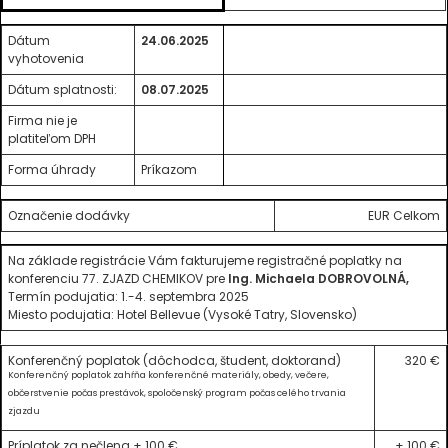
Dátum
24.06.2025
vyhotovenia
Dátum splatnosti:
08.07.2025
Firma nie je
platiteľom DPH
Forma úhrady
Príkazom
Označenie dodávky
EUR Celkom
Na základe registrácie Vám fakturujeme registračné poplatky na
konferenciu 77. ZJAZD CHEMIKOV pre
Ing. Michaela DOBROVOLNÁ,
Termín podujatia: 1.-4. septembra 2025
Miesto podujatia: Hotel Bellevue (Vysoké Tatry, Slovensko)
Konferenčný poplatok (dôchodca, študent, doktorand)
320 €
Konferenčný poplatok zahŕňa konferenčné materiály, obedy, večere,
občerstvenie počas prestávok, spoločenský program počas celého trvania
zjazdu
Príplatok za nečlena + 100 €
+ 100 €