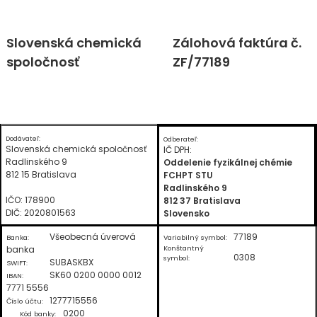
Skip
Slovenská chemická
Zálohová faktúra č.
to
spoločnosť
ZF/77189
content
Dodávateľ:
Odberateľ:
Slovenská chemická spoločnosť
IČ DPH:
Radlinského 9
Oddelenie fyzikálnej chémie
812 15 Bratislava
FCHPT STU
Radlinského 9
IČO: 178900
812 37 Bratislava
DIČ: 2020801563
Slovensko
Všeobecná úverová
77189
Banka:
Variabilný symbol:
banka
Konštantný
0308
symbol:
SUBASKBX
SWIFT:
SK60 0200 0000 0012
IBAN:
7771 5556
1277715556
Číslo účtu:
0200
Kód banky: