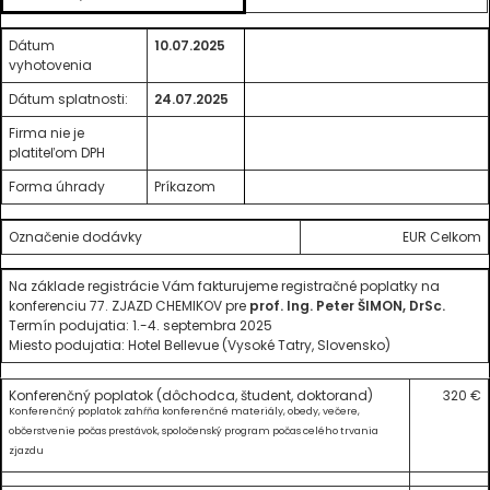
Dátum
10.07.2025
vyhotovenia
Dátum splatnosti:
24.07.2025
Firma nie je
platiteľom DPH
Forma úhrady
Príkazom
Označenie dodávky
EUR Celkom
Na základe registrácie Vám fakturujeme registračné poplatky na
konferenciu 77. ZJAZD CHEMIKOV pre
prof. Ing. Peter ŠIMON, DrSc.
Termín podujatia: 1.-4. septembra 2025
Miesto podujatia: Hotel Bellevue (Vysoké Tatry, Slovensko)
Konferenčný poplatok (dôchodca, študent, doktorand)
320 €
Konferenčný poplatok zahŕňa konferenčné materiály, obedy, večere,
občerstvenie počas prestávok, spoločenský program počas celého trvania
zjazdu