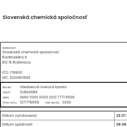
Skip
Slovenská chemická spoločnosť
to
content
Dodávateľ:
Slovenská chemická spoločnosť
Radlinského 9
812 15 Bratislava
IČO: 178900
DIČ: 2020801563
Všeobecná úverová banka
Banka:
SUBASKBX
SWIFT:
SK60 0200 0000 0012 7771 5556
IBAN:
1277715556
0200
Číslo účtu:
Kód banky:
Dátum vyhotovenia
23.07
Dátum splatnosti:
06.08