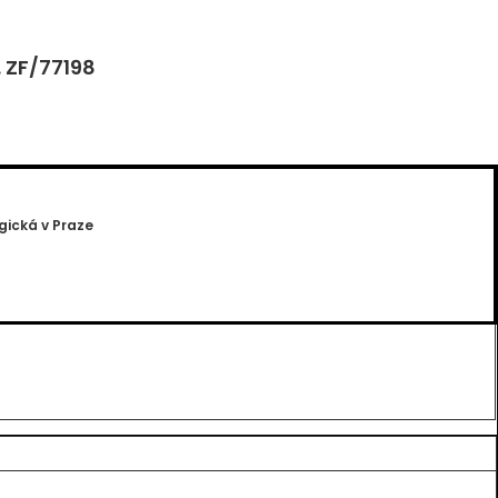
. ZF/77198
gická v Praze