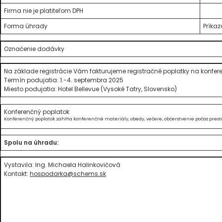
Firma nie je platiteľom DPH
Forma úhrady
Príka
Označenie dodávky
Na základe registrácie Vám fakturujeme registračné poplatky na konfer
Termín podujatia: 1.-4. septembra 2025
Miesto podujatia: Hotel Bellevue (Vysoké Tatry, Slovensko)
Konferenčný poplatok
Konferenčný poplatok zahŕňa konferenčné materiály, obedy, večere, občerstvenie počas prest
Spolu na úhradu:
Vystavila: Ing. Michaela Halinkovičová
Kontakt:
hospodarka@schems.sk