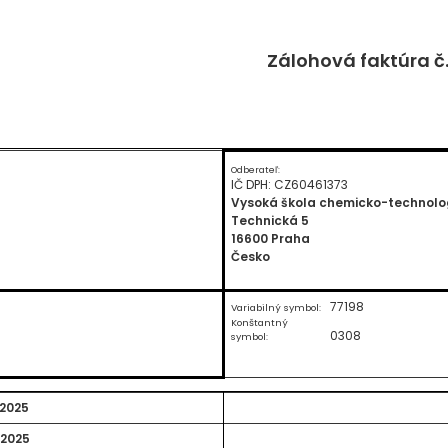
Zálohová faktúra č
Odberateľ:
IČ DPH: CZ60461373
Vysoká škola chemicko-technolo
Technická 5
16600 Praha
Česko
77198
Variabilný symbol:
Konštantný
0308
symbol:
.2025
.2025