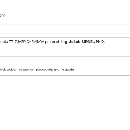
zom
enciu 77. ZJAZD CHEMIKOV pre
prof. Ing. Jakub SIEGEL, Ph.D.
ávok, spoločenský program počas celého trvania zjazdu