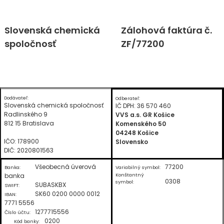
Skip
Slovenská chemická
Zálohová faktúra č.
to
spoločnosť
ZF/77200
content
Dodávateľ:
Odberateľ:
Slovenská chemická spoločnosť
IČ DPH: 36 570 460
Radlinského 9
VVS a.s. GR Košice
812 15 Bratislava
Komenského 50
04248 Košice
IČO: 178900
Slovensko
DIČ: 2020801563
Všeobecná úverová
77200
Banka:
Variabilný symbol:
banka
Konštantný
0308
symbol:
SUBASKBX
SWIFT:
SK60 0200 0000 0012
IBAN:
7771 5556
1277715556
Číslo účtu:
0200
Kód banky: