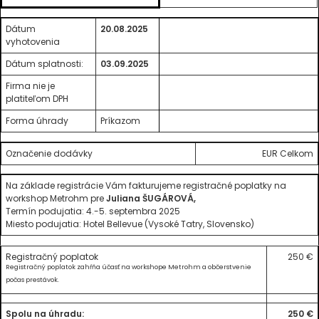
Dátum
20.08.2025
vyhotovenia
Dátum splatnosti:
03.09.2025
Firma nie je
platiteľom DPH
Forma úhrady
Príkazom
Označenie dodávky
EUR Celkom
Na základe registrácie Vám fakturujeme registračné poplatky na
workshop Metrohm pre
Juliana ŠUGÁROVÁ,
Termín podujatia: 4.-5. septembra 2025
Miesto podujatia: Hotel Bellevue (Vysoké Tatry, Slovensko)
Registračný poplatok
250 €
Registračný poplatok zahŕňa účasť na workshope Metrohm a občerstvenie
počas prestávok.
Spolu na úhradu:
250 €